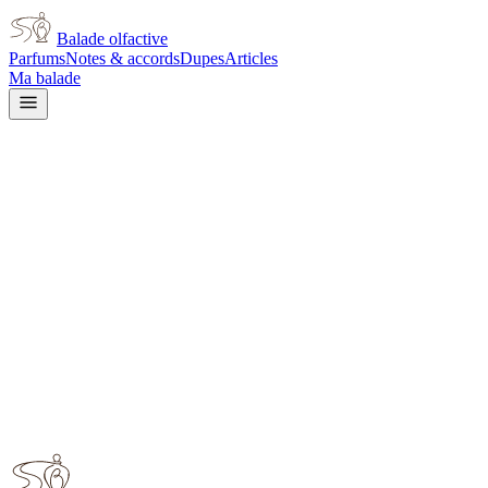
Balade olfactive
Parfums
Notes & accords
Dupes
Articles
Ma balade
Accueil
/
Notes
/
Beurre
Note olfactive
Beurre
2
parfum
s
dans cette note
Chanel
Gardenia Extrait de Parfum unisex
Zara
Tobacco Collection Rich Warm Addictive for men