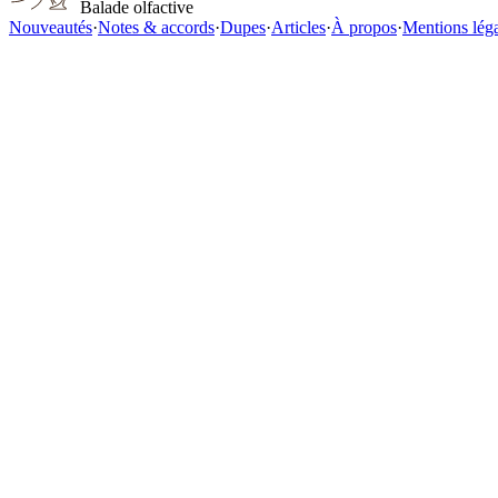
Balade olfactive
Nouveautés
·
Notes & accords
·
Dupes
·
Articles
·
À propos
·
Mentions lég