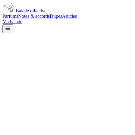
Balade olfactive
Parfums
Notes & accords
Dupes
Articles
Ma balade
Accueil
/
Notes
/
Freesia
Note olfactive
Freesia
9
parfum
s
dans cette note
Chanel
Beige Eau de Parfum for women
Zara
Bloom Breeze for women
Zara