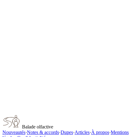
Crystal Noir Parfum for women
Frederic Malle
Frederic Malle En Passant
Frederic Malle
Frederic Malle Geranium Pour Monsieur
Frederic Malle
Frederic Malle L'Eau d'Hiver
Frederic Malle
Frederic Malle Lipstick Rose
Frederic Malle
Frederic Malle Synthetic Nature
Balade olfactive
Nouveautés
·
Notes & accords
·
Dupes
·
Articles
·
À propos
·
Mentions