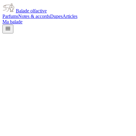
Balade olfactive
Parfums
Notes & accords
Dupes
Articles
Ma balade
Accueil
/
Notes
/
Muguet
Note olfactive
Muguet
8
parfum
s
dans cette note
Frederic Malle
Acne Studios unisex
Creed
Creed Eladaria
Versace