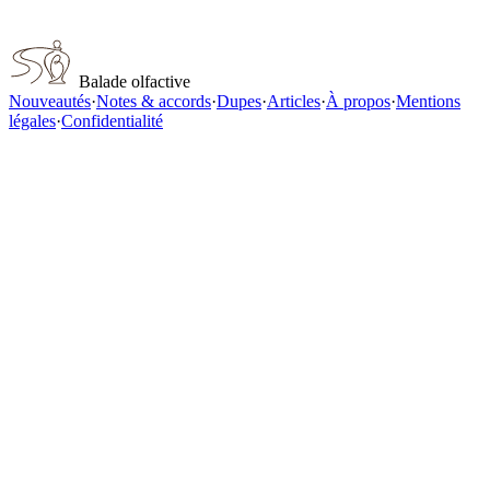
Zara Blueberry for women
Balade olfactive
Nouveautés
·
Notes & accords
·
Dupes
·
Articles
·
À propos
·
Mentions
légales
·
Confidentialité