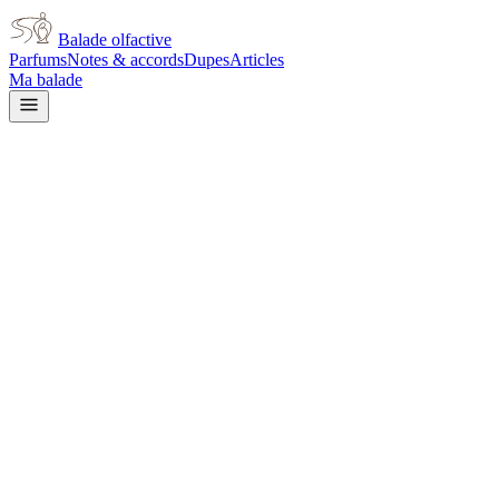
Balade olfactive
Parfums
Notes & accords
Dupes
Articles
Ma balade
Accueil
/
Notes
/
Orris
Note olfactive
Orris
3
parfum
s
dans cette note
Frederic Malle
Frederic Malle Rose & Cuir
Frederic Malle
Frederic Malle Une Rose
Zara