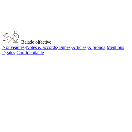
Serge Lutens Fille En Aiguilles
Serge Lutens
Serge Lutens Parole d'Eau
Balade olfactive
Nouveautés
·
Notes & accords
·
Dupes
·
Articles
·
À propos
·
Mentions
légales
·
Confidentialité