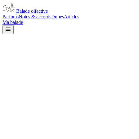
Balade olfactive
Parfums
Notes & accords
Dupes
Articles
Ma balade
Accueil
/
Notes
/
Pin
Note olfactive
Pin
4
parfum
s
dans cette note
Jo Malone
Jo Malone Hinoki & Cedarwood
Paco Rabanne
Paco Rabanne Fame Intense
Serge Lutens