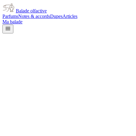
Balade olfactive
Parfums
Notes & accords
Dupes
Articles
Ma balade
Frederic Malle
Frederic Malle Carnal Flower
woody
Boisé
Noix de coco
Camphré
Musqué
Doux
Aromatique
Ozoné
Lactoniq
L’avis signé de Balade olfactive est en cours d’écriture. Cette fich
Je le porte
Il me tente
Pas pour moi
Un clic, aucun compte demandé.
Ajouter à ma balade
Fiche technique