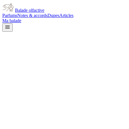
Balade olfactive
Parfums
Notes & accords
Dupes
Articles
Ma balade
Giorgio Armani
Armani Si Intense
fruity
Fruité
Ambré
Rose
Épicé
chaud
Boisé
Patchouli
Aromatique
Floral
Balsamique
Vert
L’avis signé de Balade olfactive est en cours d’écriture. Cette
fiche présente déjà tout ce que la composition et les prix nous disent.
Je le porte
Il me tente
Pas pour moi
Un clic, aucun compte demandé.
Ajouter à ma balade