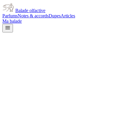
Balade olfactive
Parfums
Notes & accords
Dupes
Articles
Ma balade
Givenchy
Ange Ou Demon
vanilla
Vanillé
Gourmand
Doux
Épicé chaud
Floral
blanc
Aromatique
Boisé
Floral jaune
Métallique
Épicé
doux
Balsamique
L’avis signé de Balade olfactive est en cours d’écriture. Cette
fiche présente déjà tout ce que la composition et les prix nous disent.
Je le porte
Il me tente
Pas pour moi
Un clic, aucun compte demandé.
Ajouter à ma balade