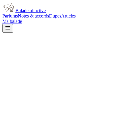
Balade olfactive
Parfums
Notes & accords
Dupes
Articles
Ma balade
Givenchy
L'Interdit
white floral
Floral
blanc
Tubéreuse
Doux
Agrumes
Boisé
Patchouli
Vanillé
Fruité
Animal
L’avis signé de Balade olfactive est en cours d’écriture. Cette
fiche présente déjà tout ce que la composition et les prix nous disent.
Je le porte
Il me tente
Pas pour moi
Un clic, aucun compte demandé.
Ajouter à ma balade