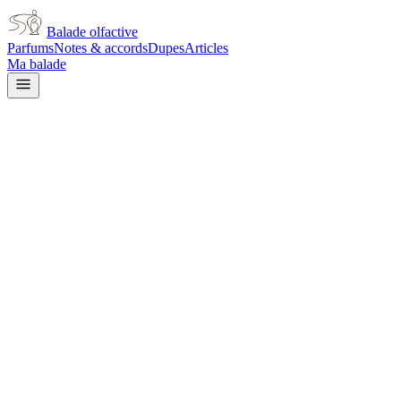
Balade olfactive
Parfums
Notes & accords
Dupes
Articles
Ma balade
Issey Miyake
L'Eau d'Issey Pour Homme Nui
woody
Boisé
Épicé chaud
Ambré
Fumé
Épicé frais
Agrumes
Gourmand
Cuir
Aro
L’avis signé de Balade olfactive est en cours d’écriture. Cette fich
Je le porte
Il me tente
Pas pour moi
Un clic, aucun compte demandé.
Ajouter à ma balade
Fiche technique