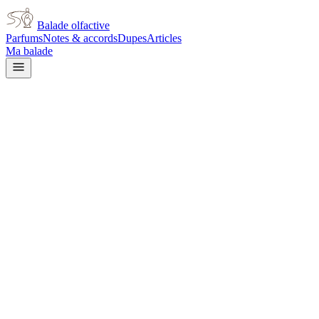
Balade olfactive
Parfums
Notes & accords
Dupes
Articles
Ma balade
Le Labo
Le Labo The Noir 29
woody
Boisé
Épicé
frais
Doux
Aromatique
Fruité
Tabac
Vert
Agrumes
Poudré
Musqué
L’avis signé de Balade olfactive est en cours d’écriture. Cette
fiche présente déjà tout ce que la composition et les prix nous disent.
Je le porte
Il me tente
Pas pour moi
Un clic, aucun compte demandé.
Ajouter à ma balade