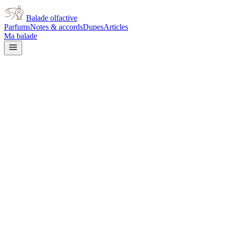
Balade olfactive
Parfums
Notes & accords
Dupes
Articles
Ma balade
Maison Francis
Maison Francis Kurkdjian A
La Rose
rose
Rose
Agrumes
Floral
Poudré
Violette
Musqué
Boisé
Épicé frais
L’avis signé de Balade olfactive est en cours d’écriture. Cette
fiche présente déjà tout ce que la composition et les prix nous disent.
Je le porte
Il me tente
Pas pour moi
Un clic, aucun compte demandé.
Ajouter à ma balade