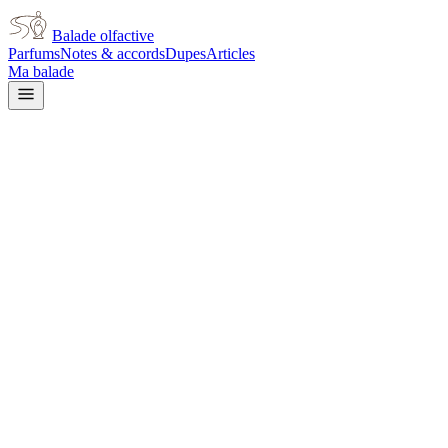
Balade olfactive
Parfums
Notes & accords
Dupes
Articles
Ma balade
Narciso Rodriguez
For Her Narciso Rodriguez
Fleur Musc Eau De Toilette
Florale for women
rose
Rose
Musqué
Boisé
Poudré
Agrumes
Épicé doux
Floral
Patchouli
L’avis signé de Balade olfactive est en cours d’écriture. Cette
fiche présente déjà tout ce que la composition et les prix nous disent.
Je le porte
Il me tente
Pas pour moi
Un clic, aucun compte demandé.