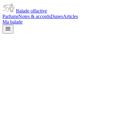
Balade olfactive
Parfums
Notes & accords
Dupes
Articles
Ma balade
Narciso Rodriguez
Narciso Rodriguez Patchouli
Musc
woody
Boisé
Patchouli
Vanillé
Épicé chaud
Floral
blanc
Musqué
Poudré
Balsamique
Terreux
Animal
L’avis signé de Balade olfactive est en cours d’écriture. Cette
fiche présente déjà tout ce que la composition et les prix nous disent.
Je le porte
Il me tente
Pas pour moi
Un clic, aucun compte demandé.