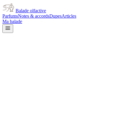
Balade olfactive
Parfums
Notes & accords
Dupes
Articles
Ma balade
Tom Ford
Tom Ford Fougere d'Argent
woody
Boisé
Épicé chaud
Lavande
Aromatique
Oud
Vanillé
Doux
Gourmand
Ba
L’avis signé de Balade olfactive est en cours d’écriture. Cette fich
Je le porte
Il me tente
Pas pour moi
Un clic, aucun compte demandé.
Ajouter à ma balade
Fiche technique