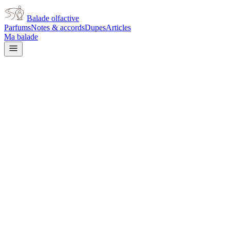
Balade olfactive
Parfums
Notes & accords
Dupes
Articles
Ma balade
Tom Ford
Tom Ford Rose Prick
rose
Rose
Épicé chaud
Patchouli
Épicé
frais
Gourmand
Terreux
Boisé
Agrumes
Vanillé
Floral
Herbacé
L’avis signé de Balade olfactive est en cours d’écriture. Cette
fiche présente déjà tout ce que la composition et les prix nous disent.
Je le porte
Il me tente
Pas pour moi
Un clic, aucun compte demandé.
Ajouter à ma balade