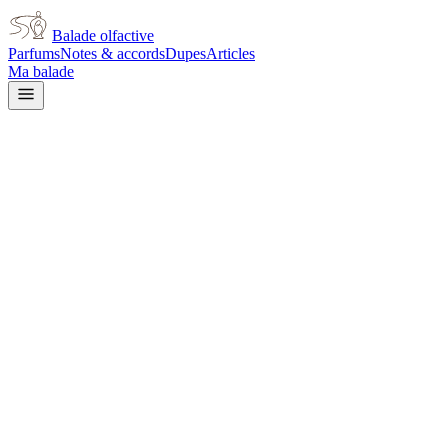
Balade olfactive
Parfums
Notes & accords
Dupes
Articles
Ma balade
Versace
Jeans Couture Glam for
women
floral
Floral
Doux
Musqué
Aldéhydé
Boisé
Poudré
Épicé
doux
Rose
Frais
Ambré
L’avis signé de Balade olfactive est en cours d’écriture. Cette
fiche présente déjà tout ce que la composition et les prix nous disent.
Je le porte
Il me tente
Pas pour moi
Un clic, aucun compte demandé.