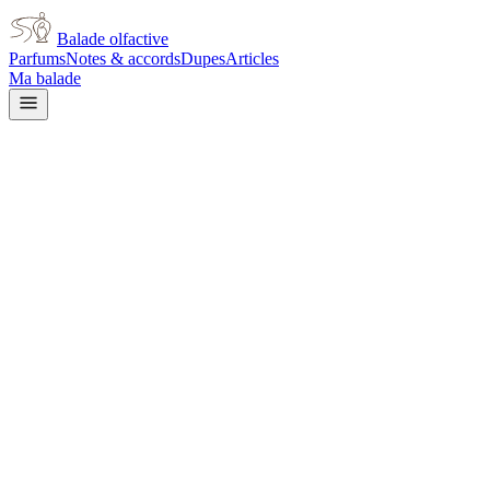
Balade olfactive
Parfums
Notes & accords
Dupes
Articles
Ma balade
Accueil
/
Notes
/
Géranium
Note olfactive
Géranium
Le géranium est l'une des matières premières les plus polyvalentes et le
principalement en Égypte, au Maroc et en Réunion. Son profil olfactif e
un pont naturel entre les notes florales et les notes aromatiques. Le
le géranium remplace souvent la rose dans les formules où le coût de cel
naturelle ne possède pas. Il se marie admirablement avec la lavande, la 
géranium avec finesse révèle une vraie maîtrise de la composition.
32
parfum
s
dans cette note
Zara