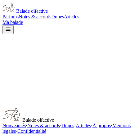
Balade olfactive
Parfums
Notes & accords
Dupes
Articles
Ma balade
Accueil
/
Notes
/
Rhubarbe
Note olfactive
Rhubarbe
1
parfum
dans cette note
Paco Rabanne
Paco Rabanne Fabulous Me
Balade olfactive
Nouveautés
·
Notes & accords
·
Dupes
·
Articles
·
À propos
·
Mentions
légales
·
Confidentialité