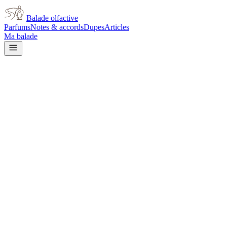
Balade olfactive
Parfums
Notes & accords
Dupes
Articles
Ma balade
Paco Rabanne
Paco Rabanne Fabulous Me
citrus
Agrumes
Épicé
frais
Aromatique
Métallique
Boisé
Minéral
Moussu
Doux
Terreux
L’avis signé de Balade olfactive est en cours d’écriture. Cette
fiche présente déjà tout ce que la composition et les prix nous disent.
Je le porte
Il me tente
Pas pour moi
Un clic, aucun compte demandé.
Ajouter à ma balade