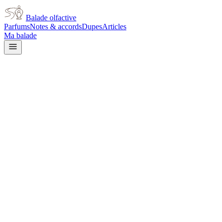
Balade olfactive
Parfums
Notes & accords
Dupes
Articles
Ma balade
Dior
Miss Dior Eau Fraiche for
women
citrus
Agrumes
Floral blanc
Patchouli
Boisé
Vert
Frais
Épicé chaud
Épicé
frais
Aromatique
Balsamique
L’avis signé de Balade olfactive est en cours d’écriture. Cette
fiche présente déjà tout ce que la composition et les prix nous disent.
Je le porte
Il me tente
Pas pour moi
Un clic, aucun compte demandé.