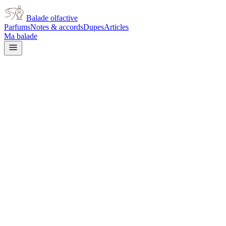
Balade olfactive
Parfums
Notes & accords
Dupes
Articles
Ma balade
Dior
Eau de Dior Coloressence
Energizing for women
citrus
Agrumes
Aromatique
Floral
Épicé frais
Vert
Poudré
L’avis signé de Balade olfactive est en cours d’écriture. Cette
fiche présente déjà tout ce que la composition et les prix nous disent.
Je le porte
Il me tente
Pas pour moi
Un clic, aucun compte demandé.
Ajouter à ma balade