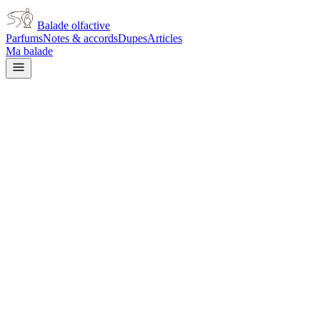
Balade olfactive
Parfums
Notes & accords
Dupes
Articles
Ma balade
Dior
Dior Addict Shine for women
citrus
Agrumes
Fruité
Floral
blanc
Gourmand
Doux
Boisé
Aromatique
Lactonique
L’avis signé de Balade olfactive est en cours d’écriture. Cette
fiche présente déjà tout ce que la composition et les prix nous disent.
Je le porte
Il me tente
Pas pour moi
Un clic, aucun compte demandé.
Ajouter à ma balade