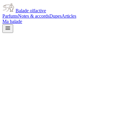
Balade olfactive
Parfums
Notes & accords
Dupes
Articles
Ma balade
Accueil
/
Accords
/
Moussu
Accord olfactif
Moussu
Les accords moussus sont l'une des bases les plus fondamentales de la
de chêne et la mousse d'arbre, deux lichens poussant sur les branches 
boisées et presque médicinales qui évoquent les sous-bois humides après
parfumeurs à trouver des alternatives synthétiques qui approximent l'e
un ancrage profond dans le creux de la peau. Ils évoquent l'automne en
créatrice.
73
parfum
s
dans cet accord
Acqua Di Parma