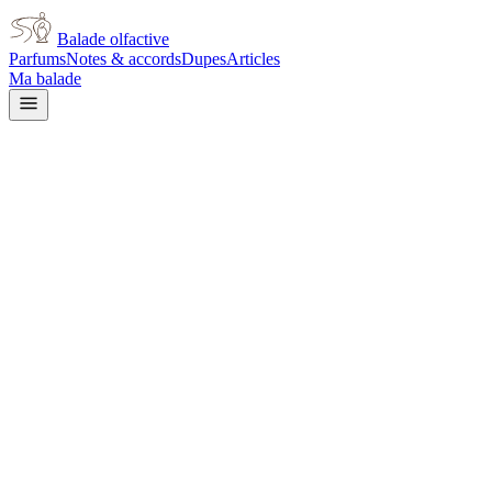
Balade olfactive
Parfums
Notes & accords
Dupes
Articles
Ma balade
Paco Rabanne
Paco Rabanne Dangerous Me
citrus
Agrumes
Épicé
frais
Aromatique
Métallique
Boisé
Minéral
Moussu
Doux
Terreux
L’avis signé de Balade olfactive est en cours d’écriture. Cette
fiche présente déjà tout ce que la composition et les prix nous disent.
Je le porte
Il me tente
Pas pour moi
Un clic, aucun compte demandé.
Ajouter à ma balade