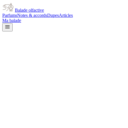
Balade olfactive
Parfums
Notes & accords
Dupes
Articles
Ma balade
Burberry
Burberry Brit Splash
aquatic
Aquatique
Aromatique
Frais
Boisé
Épicé
frais
Poudré
Musqué
Terreux
Ozoné
Moussu
L’avis signé de Balade olfactive est en cours d’écriture. Cette
fiche présente déjà tout ce que la composition et les prix nous disent.
Je le porte
Il me tente
Pas pour moi
Un clic, aucun compte demandé.
Ajouter à ma balade