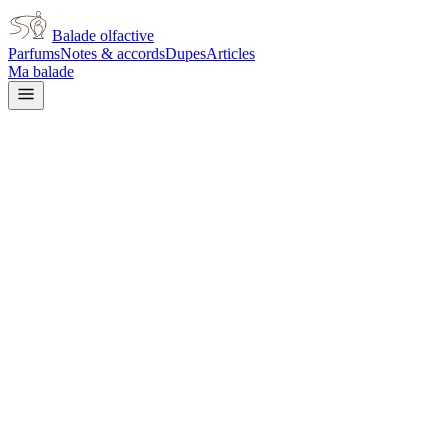
Balade olfactive
Parfums
Notes & accords
Dupes
Articles
Ma balade
Burberry
Burberry Summer for women
floral
Floral
Frais
Fruité
Musqué
Aquatique
Rose
Poudré
Vert
Vanillé
L’avis signé de Balade olfactive est en cours d’écriture. Cette
fiche présente déjà tout ce que la composition et les prix nous disent.
Je le porte
Il me tente
Pas pour moi
Un clic, aucun compte demandé.
Ajouter à ma balade