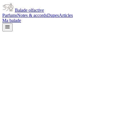
Balade olfactive
Parfums
Notes & accords
Dupes
Articles
Ma balade
Burberry
My Burberry
floral
Floral
Doux
Agrumes
Rose
Fruité
Épicé frais
Aromatique
Vert
L’avis signé de Balade olfactive est en cours d’écriture. Cette
fiche présente déjà tout ce que la composition et les prix nous disent.
Je le porte
Il me tente
Pas pour moi
Un clic, aucun compte demandé.
Ajouter à ma balade