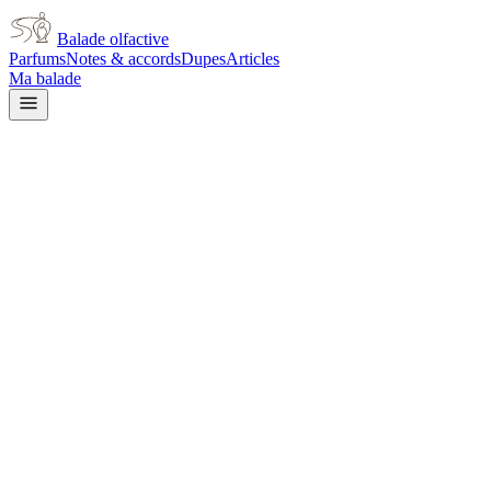
Balade olfactive
Parfums
Notes & accords
Dupes
Articles
Ma balade
Paco Rabanne
Paco Rabanne Genius Me
citrus
Agrumes
Épicé
frais
Aromatique
Métallique
Boisé
Minéral
Moussu
Doux
Terreux
L’avis signé de Balade olfactive est en cours d’écriture. Cette
fiche présente déjà tout ce que la composition et les prix nous disent.
Je le porte
Il me tente
Pas pour moi
Un clic, aucun compte demandé.
Ajouter à ma balade