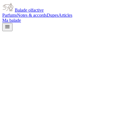
Balade olfactive
Parfums
Notes & accords
Dupes
Articles
Ma balade
Acqua Di Parma
Acqua Di Parma Colonia
Leather
leather
Cuir
Boisé
Animal
Agrumes
Gourmand
Fumé
Rose
L’avis signé de Balade olfactive est en cours d’écriture. Cette
fiche présente déjà tout ce que la composition et les prix nous disent.
Je le porte
Il me tente
Pas pour moi
Un clic, aucun compte demandé.
Ajouter à ma balade