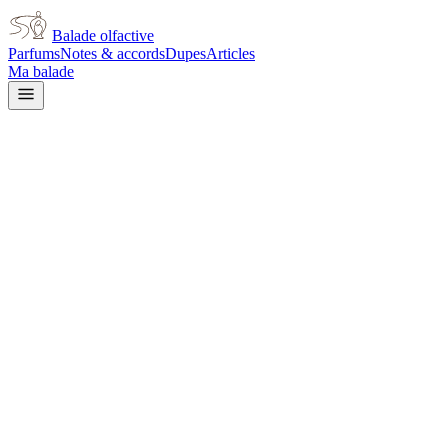
Balade olfactive
Parfums
Notes & accords
Dupes
Articles
Ma balade
Acqua Di Parma
Acqua Di Parma Vaniglia
vanilla
Vanillé
Poudré
Agrumes
Floral blanc
Musqué
Boisé
Floral
Amande
L’avis signé de Balade olfactive est en cours d’écriture. Cette
fiche présente déjà tout ce que la composition et les prix nous disent.
Je le porte
Il me tente
Pas pour moi
Un clic, aucun compte demandé.
Ajouter à ma balade