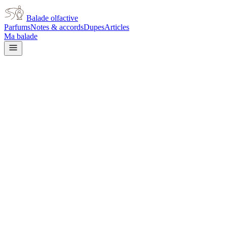
Balade olfactive
Parfums
Notes & accords
Dupes
Articles
Ma balade
Byredo
Velvet Haze Byredo
musky
Musqué
Patchouli
Boisé
Floral
Noix de coco
Épicé
chaud
Poudré
Gourmand
Cacao
Doux
Terreux
L’avis signé de Balade olfactive est en cours d’écriture. Cette
fiche présente déjà tout ce que la composition et les prix nous disent.
Je le porte
Il me tente
Pas pour moi
Un clic, aucun compte demandé.
Ajouter à ma balade