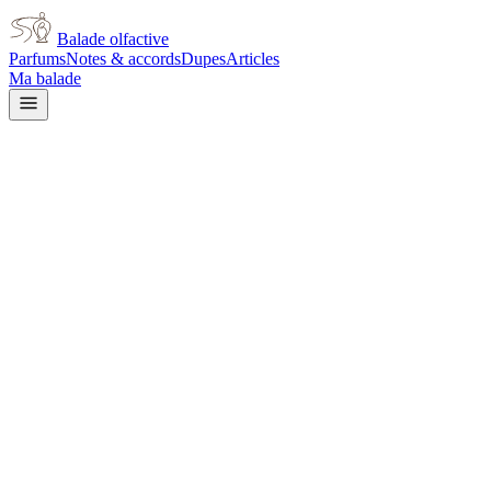
Balade olfactive
Parfums
Notes & accords
Dupes
Articles
Ma balade
Narciso Rodriguez
Narciso Rodriguez Narciso
Poudree
musky
Musqué
Floral
blanc
Boisé
Aromatique
Poudré
Doux
Rose
Gourmand
Vanillé
Balsamiqu
chaud
L’avis signé de Balade olfactive est en cours d’écriture. Cette
fiche présente déjà tout ce que la composition et les prix nous disent.
Je le porte
Il me tente
Pas pour moi
Un clic, aucun compte demandé.