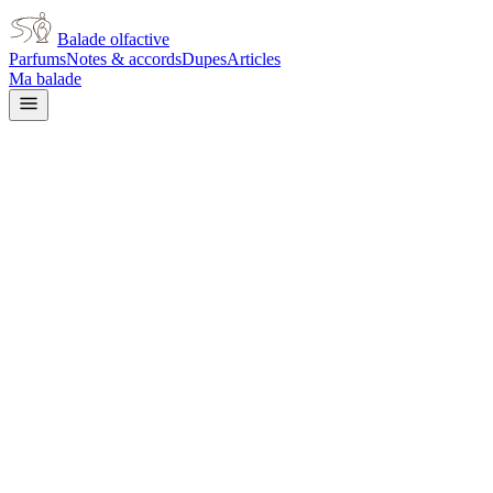
Balade olfactive
Parfums
Notes & accords
Dupes
Articles
Ma balade
Chanel
No 22 Parfum for women
aldehydic
Aldéhydé
Tubéreuse
Floral blanc
Frais
Savonneux
Animal
L’avis signé de Balade olfactive est en cours d’écriture. Cette fich
Je le porte
Il me tente
Pas pour moi
Un clic, aucun compte demandé.
Ajouter à ma balade
Fiche technique