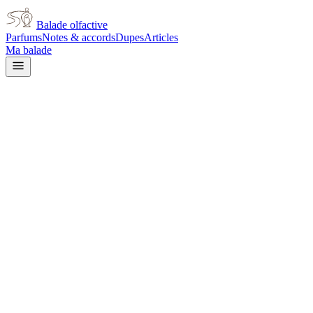
Balade olfactive
Parfums
Notes & accords
Dupes
Articles
Ma balade
Chanel
Coco Mademoiselle L'Extrait
for women
citrus
Agrumes
Boisé
Poudré
Terreux
Rose
Iris
Floral
blanc
Patchouli
Aromatique
Musqué
L’avis signé de Balade olfactive est en cours d’écriture. Cette
fiche présente déjà tout ce que la composition et les prix nous disent.
Je le porte
Il me tente
Pas pour moi
Un clic, aucun compte demandé.