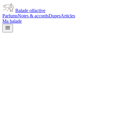
Balade olfactive
Parfums
Notes & accords
Dupes
Articles
Ma balade
Fragonard
Santal unisex
woody
Boisé
Aromatique
Épicé frais
Poudré
Agrumes
Herbacé
Épicé
chaud
Musqué
L’avis signé de Balade olfactive est en cours d’écriture. Cette
fiche présente déjà tout ce que la composition et les prix nous disent.
Je le porte
Il me tente
Pas pour moi
Un clic, aucun compte demandé.
Ajouter à ma balade