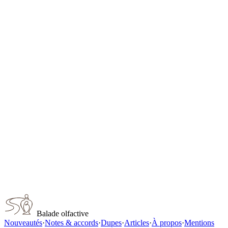
Gentleman Intense
Givenchy
Gentleman Society Extreme
Givenchy
Coco Mademoiselle L'Extrait for women
Chanel
Jean Paul Gaultier Scandal Absolu Pour Homme
Jean Paul Gaultier
Gardenia Extrait de Parfum unisex
Chanel
Capturer ce parfum
Balade olfactive
Nouveautés
·
Notes & accords
·
Dupes
·
Articles
·
À propos
·
Mentions