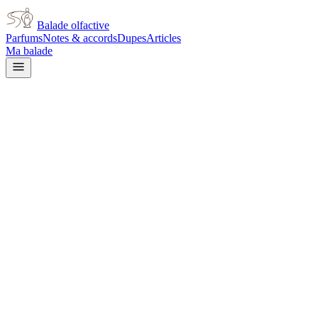
Balade olfactive
Parfums
Notes & accords
Dupes
Articles
Ma balade
Chanel
Chanel No 5 Eau de Parfum
Red Edition for women
woody
Boisé
Floral blanc
Poudré
Floral
jaune
Frais
Aldéhydé
Terreux
Iris
Doux
Agrumes
L’avis signé de Balade olfactive est en cours d’écriture. Cette
fiche présente déjà tout ce que la composition et les prix nous disent.
Je le porte
Il me tente
Pas pour moi
Un clic, aucun compte demandé.