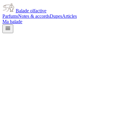
Balade olfactive
Parfums
Notes & accords
Dupes
Articles
Ma balade
Giorgio Armani
Armani My Way
white floral
Floral blanc
Tubéreuse
Agrumes
Animal
Vanillé
L’avis signé de Balade olfactive est en cours d’écriture. Cette
fiche présente déjà tout ce que la composition et les prix nous disent.
Je le porte
Il me tente
Pas pour moi
Un clic, aucun compte demandé.
Ajouter à ma balade