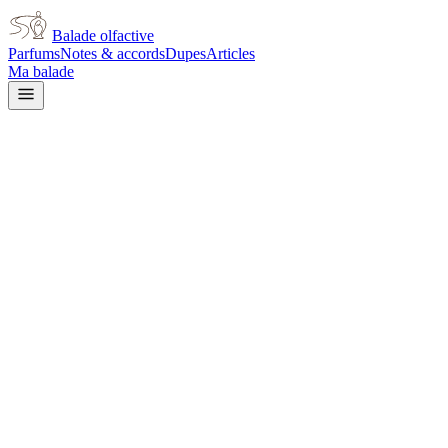
Balade olfactive
Parfums
Notes & accords
Dupes
Articles
Ma balade
Giorgio Armani
Emporio Armani In Love With
You
fruity
Fruité
Doux
Patchouli
Boisé
Rose
Cerise
Épicé chaud
Floral
Floral
blanc
Aromatique
L’avis signé de Balade olfactive est en cours d’écriture. Cette
fiche présente déjà tout ce que la composition et les prix nous disent.
Je le porte
Il me tente
Pas pour moi
Un clic, aucun compte demandé.