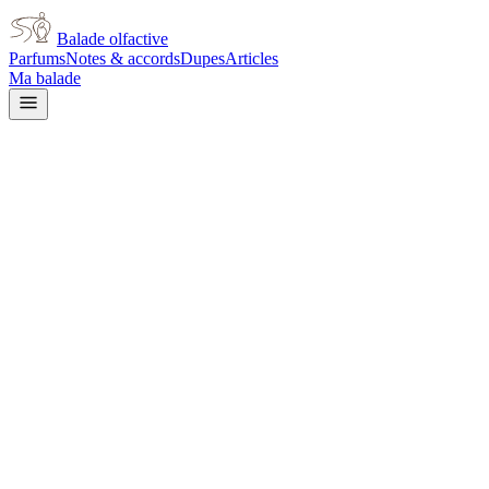
Balade olfactive
Parfums
Notes & accords
Dupes
Articles
Ma balade
Givenchy
Gentlemen Only Intense
amber
Ambré
Cuir
Fumé
Boisé
Épicé
chaud
Gourmand
Vanillé
Balsamique
Animal
Aromatique
Patchouli
L’avis signé de Balade olfactive est en cours d’écriture. Cette
fiche présente déjà tout ce que la composition et les prix nous disent.
Je le porte
Il me tente
Pas pour moi
Un clic, aucun compte demandé.
Ajouter à ma balade