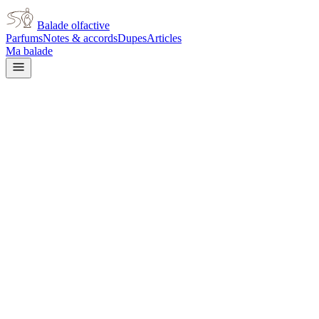
Balade olfactive
Parfums
Notes & accords
Dupes
Articles
Ma balade
Issey Miyake
L'Eau d'Issey Pour Homme
Summer 2014 for men
fruity
Fruité
Agrumes
Épicé
frais
Aromatique
Tropical
Doux
Boisé
Frais
Terreux
L’avis signé de Balade olfactive est en cours d’écriture. Cette
fiche présente déjà tout ce que la composition et les prix nous disent.
Je le porte
Il me tente
Pas pour moi
Un clic, aucun compte demandé.