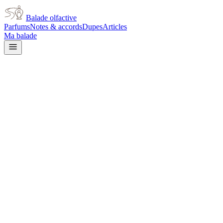
Balade olfactive
Parfums
Notes & accords
Dupes
Articles
Ma balade
Jean Paul Gaultier
Jean Paul Gaultier Intense
white floral
Floral blanc
Vanillé
Boisé
Doux
Fruité
Patchouli
L’avis signé de Balade olfactive est en cours d’écriture. Cette
fiche présente déjà tout ce que la composition et les prix nous disent.
Je le porte
Il me tente
Pas pour moi
Un clic, aucun compte demandé.
Ajouter à ma balade