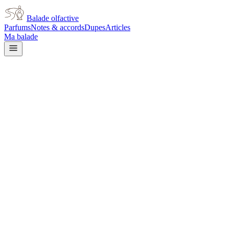
Balade olfactive
Parfums
Notes & accords
Dupes
Articles
Ma balade
Jean Paul Gaultier
Jean Paul Gaultier La Belle Le
vanilla
Vanillé
Gourmand
Doux
Fruité
Ambré
L’avis signé de Balade olfactive est en cours d’écriture. Cette fich
Je le porte
Il me tente
Pas pour moi
Un clic, aucun compte demandé.
Ajouter à ma balade
Fiche technique