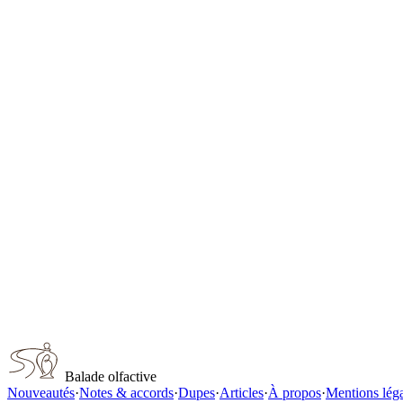
Jo Malone Lime Basil & Mandarin
Jo Malone
Jo Malone #154
Jo Malone
Jo Malone Mimosa & Cardamom
Jo Malone
Jo Malone Silk Blossom
Jo Malone
Jo Malone Red Roses
Jo Malone
Capturer ce parfum
Balade olfactive
Nouveautés
·
Notes & accords
·
Dupes
·
Articles
·
À propos
·
Mentions lég