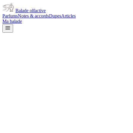
Balade olfactive
Parfums
Notes & accords
Dupes
Articles
Ma balade
Jo Malone
Jo Malone Tobacco & Mandari
tobacco
Tabac
Agrumes
Doux
Aromatique
Herbacé
Cire d'abeille
Fruité
Miel
Épic
L’avis signé de Balade olfactive est en cours d’écriture. Cette fich
Je le porte
Il me tente
Pas pour moi
Un clic, aucun compte demandé.
Ajouter à ma balade
Fiche technique