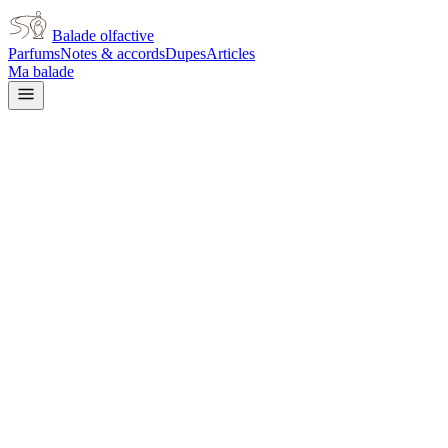
Balade olfactive
Parfums
Notes & accords
Dupes
Articles
Ma balade
Jo Malone
Jo Malone Lime Basil &
Mandarin
citrus
Agrumes
Aromatique
Épicé frais
Vert
Boisé
Herbacé
L’avis signé de Balade olfactive est en cours d’écriture. Cette
fiche présente déjà tout ce que la composition et les prix nous disent.
Je le porte
Il me tente
Pas pour moi
Un clic, aucun compte demandé.
Ajouter à ma balade