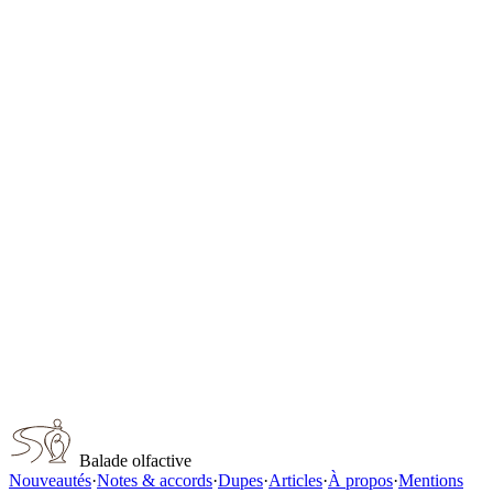
Ange Ou Demon Tendre
Givenchy
Les Creations de Monsieur Dior Diorissimo Eau de Toilette for
women
Dior
Souffle De Soie unisex
Dior
L'Interdit
Givenchy
J'Adore L'Absolu for women
Dior
Capturer ce parfum
Balade olfactive
Nouveautés
·
Notes & accords
·
Dupes
·
Articles
·
À propos
·
Mentions