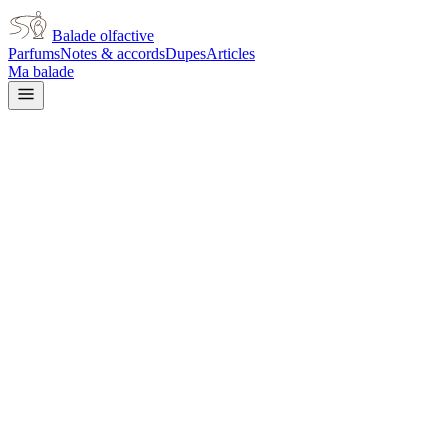
Balade olfactive
Parfums
Notes & accords
Dupes
Articles
Ma balade
Maison Alhambra
Maison Alhambra Minerva
white floral
Floral blanc
Vanillé
Tubéreuse
Boisé
Doux
Poudré
Floral
jaune
Vert
Animal
Agrumes
L’avis signé de Balade olfactive est en cours d’écriture. Cette
fiche présente déjà tout ce que la composition et les prix nous disent.
Je le porte
Il me tente
Pas pour moi
Un clic, aucun compte demandé.
Ajouter à ma balade