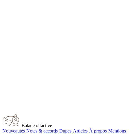
Gentleman Society Extreme
Givenchy
Chanel No 5 Eau de Parfum Red Edition for women
Chanel
Jean Paul Gaultier Scandal Absolu Pour Homme
Jean Paul Gaultier
Paco Rabanne Fame Intense
Paco Rabanne
Black Xs Potion
Paco Rabanne
Capturer ce parfum
Balade olfactive
Nouveautés
·
Notes & accords
·
Dupes
·
Articles
·
À propos
·
Mentions