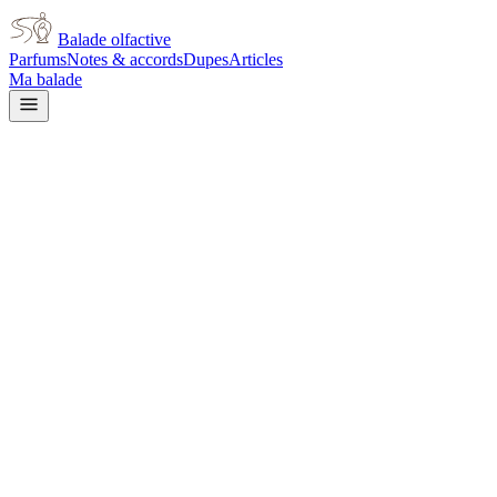
Balade olfactive
Parfums
Notes & accords
Dupes
Articles
Ma balade
Maison Alhambra
Maison Alhambra Olivia
Blossom
woody
Boisé
Rose
Gourmand
Fruité
Doux
Salé
Vanillé
Patchouli
Musqué
Épicé
doux
Poudré
L’avis signé de Balade olfactive est en cours d’écriture. Cette
fiche présente déjà tout ce que la composition et les prix nous disent.
Je le porte
Il me tente
Pas pour moi
Un clic, aucun compte demandé.