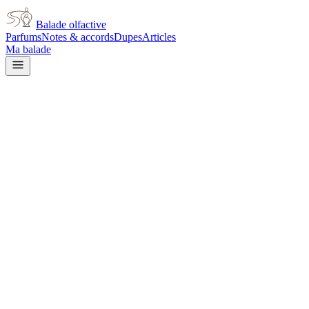
Balade olfactive
Parfums
Notes & accords
Dupes
Articles
Ma balade
Maison Margiela
Replica By The Fireplace
woody
Boisé
Gourmand
Vanillé
Balsamique
Épicé
chaud
Ambré
Poudré
Noix
Musqué
Épicé doux
Doux
L’avis signé de Balade olfactive est en cours d’écriture. Cette
fiche présente déjà tout ce que la composition et les prix nous disent.
Je le porte
Il me tente
Pas pour moi
Un clic, aucun compte demandé.
Ajouter à ma balade