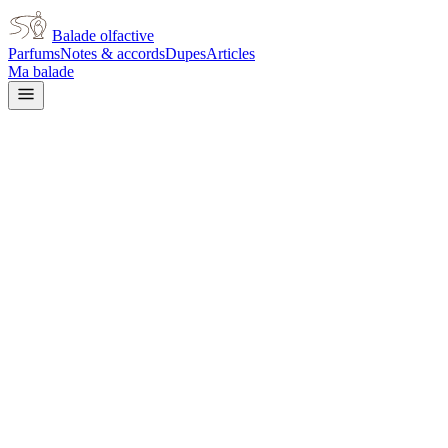
Balade olfactive
Parfums
Notes & accords
Dupes
Articles
Ma balade
Mugler
Angel Jewel Star for women
patchouli
Patchouli
Vanillé
Gourmand
Fruité
Agrumes
Boisé
Doux
Épicé
chaud
Balsamique
Terreux
Épicé frais
L’avis signé de Balade olfactive est en cours d’écriture. Cette
fiche présente déjà tout ce que la composition et les prix nous disent.
Je le porte
Il me tente
Pas pour moi
Un clic, aucun compte demandé.
Ajouter à ma balade