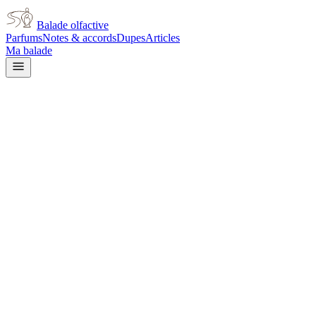
Balade olfactive
Parfums
Notes & accords
Dupes
Articles
Ma balade
Mugler
Wonder Bouquet unisex
white floral
Floral blanc
Gourmand
Doux
Noix
Boisé
Cire
d'abeille
Vanillé
Animal
Miel
Tubéreuse
Vert
L’avis signé de Balade olfactive est en cours d’écriture. Cette
fiche présente déjà tout ce que la composition et les prix nous disent.
Je le porte
Il me tente
Pas pour moi
Un clic, aucun compte demandé.
Ajouter à ma balade